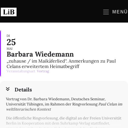
Zum
Inhalt
MENÜ
springen
DI
25
MAI
Barbara Wiedemann
„zuhause / im Maikäferlied“. Anmerkungen zu Paul
Celans erweitertem Heimatbegriff
Veranstaltungsart
Vortrag
Details
Vortrag von Dr. Barbara Wiedemann, Deutsches Seminar,
Universität Tübingen, im Rahmen der Ringvorlesung
Paul Celan im
weltliterarischen Kontext
Die öffentliche Ringvorlesung, die digital an der Freien Universität
Berlin in Kooperation mit dem Suhrkamp Verlag stattfindet,