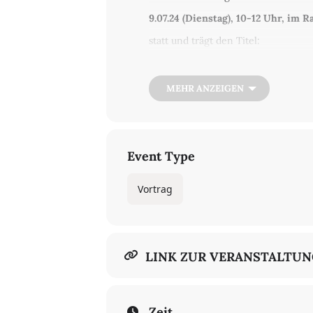
9.07.24 (Dienstag), 10-12 Uhr, im 
statt und trägt den Titel:
"Adam, Eva und das Kreuzesholz".
Alle Interessierten sind herzlich ei
MEHR ANZEIGEN
Event Type
Vortrag
LINK ZUR VERANSTALTU
Zeit