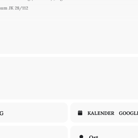
Raum JK 28/112
ngeladen!
NG
KALENDER
GOOGL
Ort