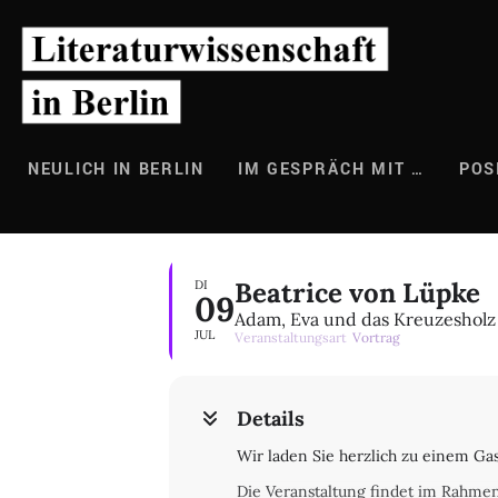
Zum
Inhalt
springen
NEULICH IN BERLIN
IM GESPRÄCH MIT …
POS
Beatrice von Lüpke
DI
09
Adam, Eva und das Kreuzesholz
JUL
Veranstaltungsart
Vortrag
Details
Wir laden Sie herzlich zu einem Ga
Die Veranstaltung findet im Rahmen