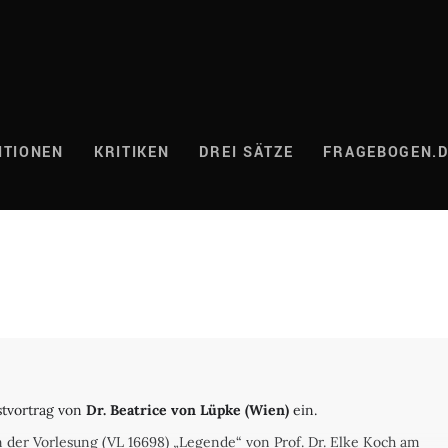
ITIONEN
KRITIKEN
DREI SÄTZE
FRAGEBOGEN.
stvortrag von
Dr. Beatrice von Lüpke (Wien)
ein.
 der Vorlesung (VL 16698) „Legende“ von Prof. Dr. Elke Koch am