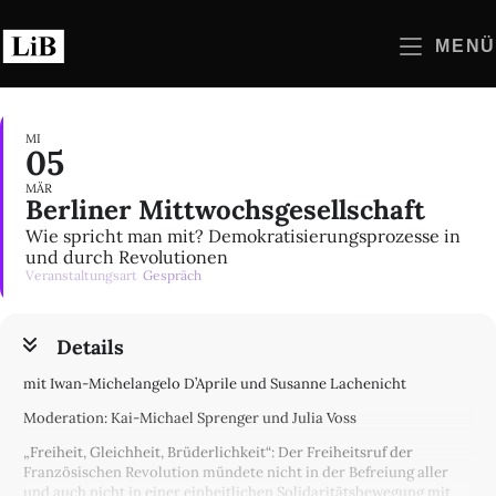
Zum
Inhalt
MENÜ
springen
MI
05
MÄR
Berliner Mittwochsgesellschaft
Wie spricht man mit? Demokratisierungsprozesse in
und durch Revolutionen
Veranstaltungsart
Gespräch
Details
mit Iwan-Michelangelo D’Aprile und Susanne Lachenicht
Moderation: Kai-Michael Sprenger und Julia Voss
„Freiheit, Gleichheit, Brüderlichkeit“: Der Freiheitsruf der
Französischen Revolution mündete nicht in der Befreiung aller
und auch nicht in einer einheitlichen Solidaritätsbewegung mit