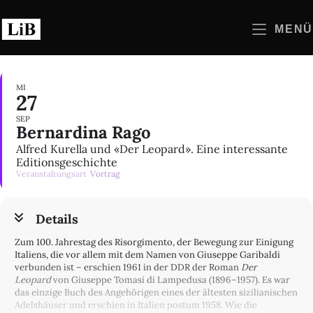
Zum
Inhalt
MENÜ
springen
MI
27
SEP
Bernardina Rago
Alfred Kurella und «Der Leopard». Eine interessante
Editionsgeschichte
Veranstaltungsart
Vortrag
Details
Zum 100. Jahrestag des Risorgimento, der Bewegung zur Einigung
Italiens, die vor allem mit dem Namen von Giuseppe Garibaldi
verbunden ist – erschien 1961 in der DDR der Roman
Der
Leopard
von Giuseppe Tomasi di Lampedusa (1896–1957). Es war
das einzige Buch des Angehörigen eines der ältesten sizilianischen
Adelshäuser und erschien in Italien postum 1958. Wie die