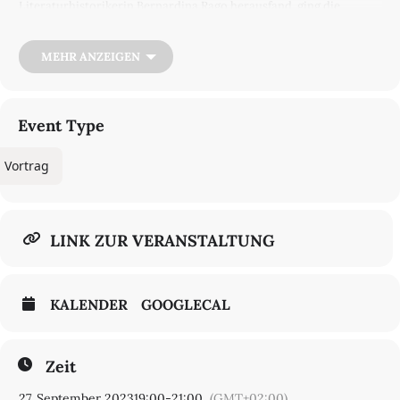
Literaturhistorikerin Bernardina Rago herausfand, ging die
Herausgabe des Werkes in der DDR auf die schwärmerische
Leidenschaft von Alfred Kurella für das Buch zurück. Für ihn war
es eine gelungene Darstellung des Kampfes zwischen Altem und
MEHR ANZEIGEN
Neuen in der Gesellschaft. Die Autorin beleuchtet diese besondere
Editionsgeschichte.
Referentin:
Bernardina Rago
(Bari, Italien)
Event Type
Moderation:
Reinhard Griebner
Vortrag
Kosten: 4,00 Euro
Wo?
Max-Lingner-HausBeatrice Zweig Straße 213156 Berlin
LINK ZUR VERANSTALTUNG
KALENDER
GOOGLECAL
Zeit
27. September 2023
19:00
-
21:00
(GMT+02:00)