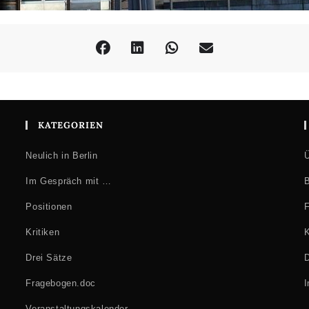
KATEGORIEN
Neulich in Berlin
Ü
Im Gespräch mit …
B
Positionen
F
Kritiken
K
Drei Sätze
D
Fragebogen.doc
Veranstaltungskalender