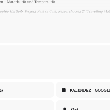
en – Materialität und Temporalität
ophie Hartleib, Projekt
Rest of Cast
, Research Area 2: "Travelling Matt
Welche Rolle spielen Zahlen, Tabellen und Listen dabei? Die bildg
aten über Phänomene, die sich aufgrund ihrer Größe, Entfernung o
ehmung entziehen. Sie ordnen diese numerischen Daten in Listen- u
sformen bilden, die etwa die molekulare Dynamik innerhalb lebender 
. Dabei etablieren die epistemischen Bewegtbilder aufgrund der ihne
en Messdaten ein besonderes Verhältnis zur lebendigen Materie, das 
sst, sondern zudem ein affektives Surplus enthält. Anhand von Bei
 sich der Vortrag mit den ästhetischen Effekten der Umwandlung von
kulturen, Bildästhetiken und Medientechniken soll diskutiert werd
Zellbiologie hergestellt werden, und computeranimierte Visualisier
 populäre Formate übersetzen, die Bezugnahme auf die erforschten Ma
NG
KALENDER
GOOGL
Ort