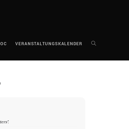
DOC
VERANSTALTUNGSKALENDER
WEBSITE-
SUCHE
n
UMSCHALTEN
ers".