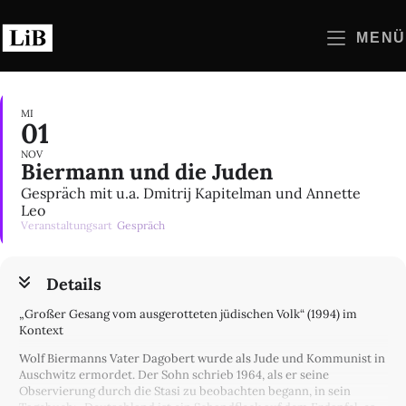
Zum
Inhalt
MENÜ
springen
MI
01
NOV
Biermann und die Juden
Gespräch mit u.a. Dmitrij Kapitelman und Annette
Leo
Veranstaltungsart
Gespräch
Details
„Großer Gesang vom ausgerotteten jüdischen Volk“ (1994) im
Kontext
Wolf Biermanns Vater Dagobert wurde als Jude und Kommunist in
Auschwitz ermordet. Der Sohn schrieb 1964, als er seine
Observierung durch die Stasi zu beobachten begann, in sein