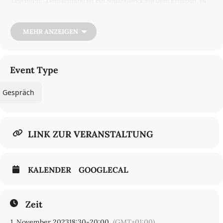
Tagebuch: „Deutschland ist ein Schandfleck auf dem Erdapfel, es
ist das faule Loch, in das die Würmer kriechen, es soll verflucht
sein. Ich bin Jude.“ Viele Akteure im kulturellen Leben der DDR
waren Juden und Kommunisten zugleich. Das Judentum war in
MEHR ANZEIGEN
dieser Personalunion das prekäre Element. Welche Rolle spielten
die Juden in der DDR? Wie äußerte sich der Antisemitismus im
antifaschistischen Staat? Und welche Wege führten zu Biermanns
Übersetzung von Jizchak Katzenelsons „Großem Gesang“?
Event Type
Mit einem Ausschnitt aus dem Film „Die Verhaftung der
Schuldigen – Holocaust-Mahnmal in Altona“ von Til Biermann
Gespräch
(2021).
ANMELDEN
LINK ZUR VERANSTALTUNG
KALENDER
GOOGLECAL
Zeit
1. November 2023
18:30
-
20:00
(GMT+01:00)