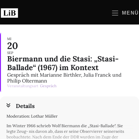
Zum
Inhalt
MENÜ
springen
MI
20
SEP
Biermann und die Stasi: „Stasi-
Ballade“ (1967) im Kontext
Gespräch mit Marianne Birthler, Julia Franck und
Philip Oltermann
Veranstaltungsart
Gespräch
Details
Moderation: Lothar Müller
Im Winter 1966 schrieb Wolf Biermann die „Stasi-Ballade“. Sie
legte Zeug- nis davon ab, dass er seine Observierer seinerseits
beobachtete. Nach dem Ende der DDR wurden im Zuge der