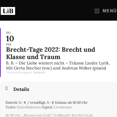
Zum
Inhalt
MENÜ
springen
DO
10
FEB
Brecht-Tage 2022: Brecht und
Klasse und Traum
B. B. – Die Liebe wintert nicht – Träume Lieder Lyrik.
Mit Gerta Stecher (voc) und Andreas Wolter (piano)
Veranstaltungsart
Konzert
Details
Eintritt: 5,- € / ermäßigt: 3,- € Einlass: ab 16:30 Uhr
Ticket:
Eintrittskarten
Digital:
Livestream
16:30 Uhr: „Blumen am Grab“, Treffpunkt: Brechts Grab,