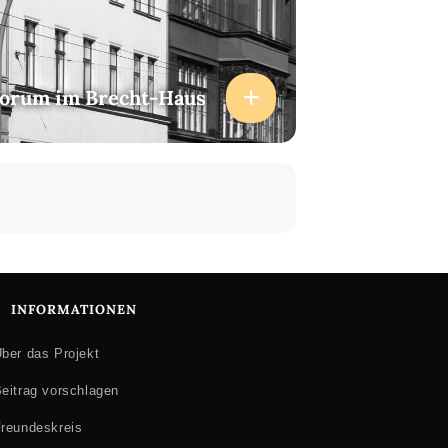
forum im Brecht-Haus
INFORMATIONEN
ber das Projekt
eitrag vorschlagen
reundeskreis