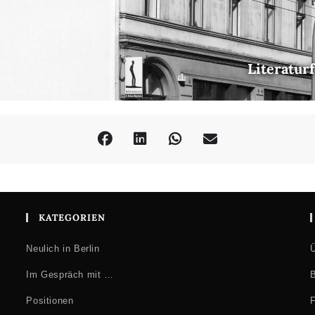
Literatur
KATEGORIEN
Neulich in Berlin
Ü
Im Gespräch mit …
B
Positionen
F