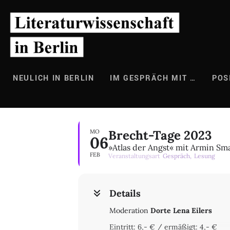
Zum
Inhalt
springen
NEULICH IN BERLIN
IM GESPRÄCH MIT …
POS
Brecht-Tage 2023
MO
06
»Atlas der Angst« mit Armin Sm
FEB
Veranstaltungsart
Gespräch,
Lesung
Details
Moderation
Dorte Lena Eilers
Eintritt: 6,- € / ermäßigt: 4,- €