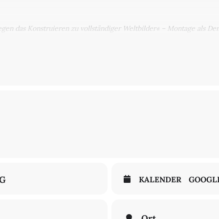
egen das Konstruieren zu vollständiger Weltbilder« – Montage als D
Imperialismus – Krieg(sbilder) zu Brechts Zeiten und heute
tolt Brechts 125. Geburtstags. Hier geht es zum
→Programm.
ck – Brecht
PER | KUNST – KALT KUCKEN (?)
tt stiert: Brecht gebrauchen (gegen den Krieg)
NG
KALENDER
GOOGL
Ort