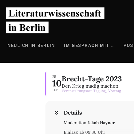
Zum
Inhalt
springen
NEULICH IN BERLIN
IM GESPRÄCH MIT …
POS
Brecht-Tage 2023
FR
10
Den Krieg madig machen
FEB
Veranstaltungsart
Tagung,
Vortrag
Details
Moderation
Jakob Hayner
Einlass: ab 09:30 Uhr