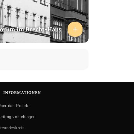
forum im Brecht-Haus
INFORMATIONEN
ber das Projekt
eitrag vorschlagen
reundeskreis