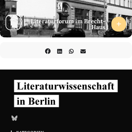
Literaturforum im Brecht-
Haus
Bluesky