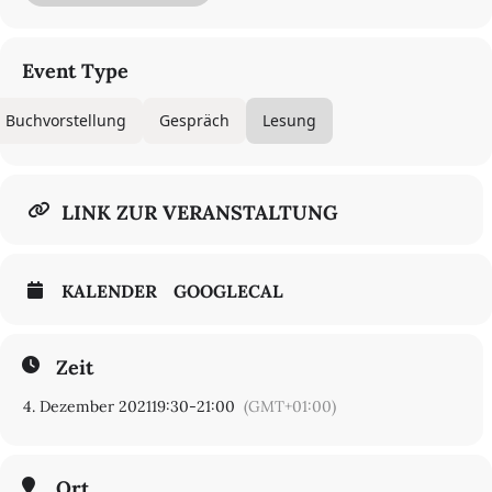
auswirkt und welche Wechselwirkungen von Brotberufen und
literarischem Arbeiten es geben kann.
Event Type
In Zusammenarbeit mit dem Fritz-Hüser-Institut und dem
Verbrecher Verlag
Buchvorstellung
Gespräch
Lesung
LINK ZUR VERANSTALTUNG
KALENDER
GOOGLECAL
Zeit
4. Dezember 2021
19:30
-
21:00
(GMT+01:00)
Ort