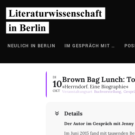
Zum
Inhalt
springen
NEULICH IN BERLIN
IM GESPRÄCH MIT …
POS
Brown Bag Lunch: To
DI
10
»Herrndorf. Eine Biographie«
OKT
Veranstaltungsart
Buchvorstellung,
Gespr
Details
Der Autor im Gespräch mit Jenny 
Im Juni 2015 fand mit tausenden Bes