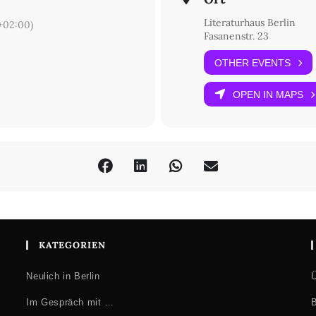
Literaturhaus Berlin
02:00)
Fasanenstr. 23
OTHER EVENTS
OPEN IN MAPS
KATEGORIEN
Neulich in Berlin
Ü
Im Gespräch mit …
B