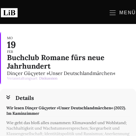
Zum
Inhalt
MENÜ
springen
MO
19
FEB
Buchclub Romane fürs neue
Jahrhundert
Dinçer Güçyeter »Unser Deutschlandmärchen«
Veranstaltungsart
Diskussion
Details
Wir lesen Dinçer Güçyeter »Unser Deutschlandmärchen« (2022).
Im Kaminzimmer
Wie geht das bloß alles zusammen: Klimawandel und Wohlstand;
Nachhaltigkeit und Wachstumsversprechen; Sorgearbeit und
Klassengesellschaft; Identitätspolitik und Rassismus; Anerkennung