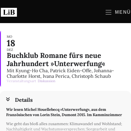
Zum
Inhalt
MENÜ
springen
MO
18
DEZ
Buchklub Romane fürs neue
Jahrhundert »Unterwerfung«
Mit Kyung-Ho Cha, Patrick Eiden-Offe, Johanna-
Charlotte Horst, Ivana Perica, Christoph Schaub
Veranstaltungsart
Diskussion
Details
Wir lesen
Michel Houellebecq
»
Unterwerfung
«,
aus dem
Französischen von Lorin Stein,
Dumont 2015. Im Kamminzimmer
Wie geht das bloß alles zusammen: Klimawandel und Wohlstand;
Nachhaltigkeit und Wachstumsversprechen; Sorgearbeit und