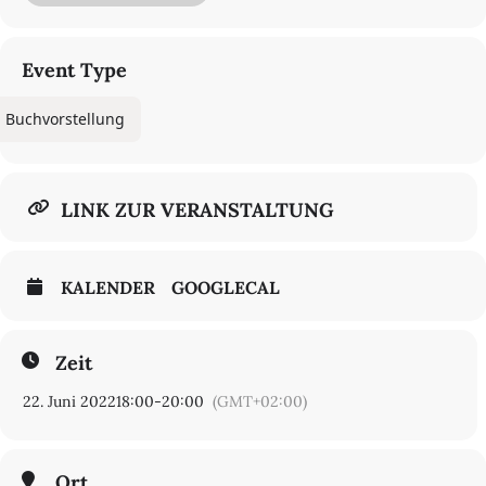
Discussion: Andreas Mayer, Denis Thouard
Anmeldung erforderlich: anmeldung@cmb.hu-berlin.de
Event Type
Kontakt
Andreas Mayer
Buchvorstellung
Andreas.mayer ( at ) cnrs.fr
LINK ZUR VERANSTALTUNG
KALENDER
GOOGLECAL
Zeit
22. Juni 2022
18:00
-
20:00
(GMT+02:00)
Ort