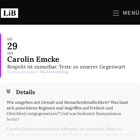
Zum
Inhalt
MENÜ
springen
DO
29
JAN
Carolin Emcke
Respekt ist zumutbar. Texte zu unserer Gegenwart
Veranstaltungsart
Buchvorstellung
Details
Wie umgehen mit Gewalt und Menschenfeindlichkeit? Was lässt
sich autoritären Regimen und Angriffen auf Freiheit und
Gleichheit entgegensetzen? Und was bedeutet Humanismus
heute?
Carolin Emckes neues Buch: »Respekt ist zumutbar. Texte zu
unserer Gegenwart« versammelt Reden und Kolumnen der letzten