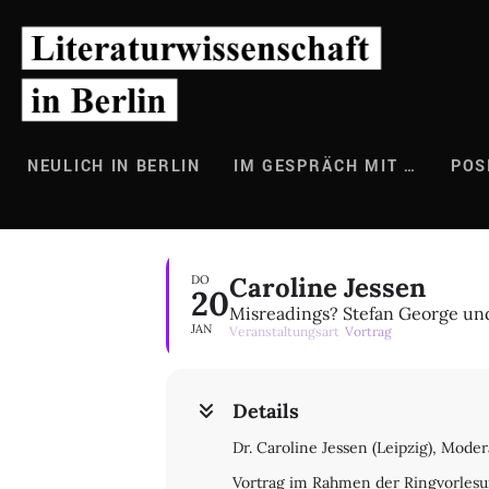
Zum
Inhalt
springen
NEULICH IN BERLIN
IM GESPRÄCH MIT …
POS
Caroline Jessen
DO
20
Misreadings? Stefan George und
JAN
Veranstaltungsart
Vortrag
Details
Dr. Caroline Jessen (Leipzig), Moder
Vortrag im Rahmen der Ringvorlesu