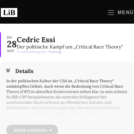
Zum
Inhalt
MENÜ
springen
Cedric Essi
DO
28
Der politische Kampf um „Critical Race Theory“
NOV
Veranstaltungsart
Vortrag
Details
In der politischen Kultur der USA ist „Critical Race Theory“
umkämpftes Gebiet. Auch wenn die Bedeutung von Critical Race
Theory (CRT) in aktuellen Kontroversen selten klar zu sein scheint.
So fällt CRT beispielsweise als zentrales Schlagwort bei
zunehmenden Buchverboten an öffentlichen Schulen und
Bibliotheken, bei Neubesetzungen des Obersten Gerichtshofes
und im jetzigen Präsidentschaftswahlkampf. Dieser Vortrag will
Klarheit rund um das Kürzel “CRT” schaffen. Der Vortrag erklärt,
wie CRT ursprünglich in den Rechtswissenschaften der 1980er
Jahre als innovative Form der Rassismusforschung entwickelt
MEHR ANZEIGEN