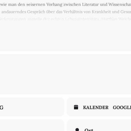
, wie man den »eisernen Vorhang zwischen Literatur und Wissensch
te andauerndes Gespräch über das Verhältnis von Krankheit und Gesu
erkrustungen anstelle der echten Lebensintensität«. Matthias Weiche
erstmals veröffentlichten Austausch mit Christa Wolf. Hans Stoffels 
4, in: Sinn und Form, Heft 6/2020. Teil der Reihe "Tea Time digital".
gen mit einer Spende. Vielen Dank!
NG
KALENDER
GOOGL
Ort