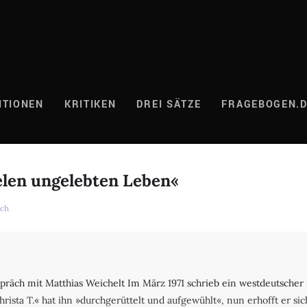
ITIONEN
KRITIKEN
DREI SÄTZE
FRAGEBOGEN.
ielen ungelebten Leben«
ch
präch mit Matthias Weichelt Im März 1971 schrieb ein westdeutscher 
rista T.« hat ihn »durchgerüttelt und aufgewühlt«, nun erhofft er s