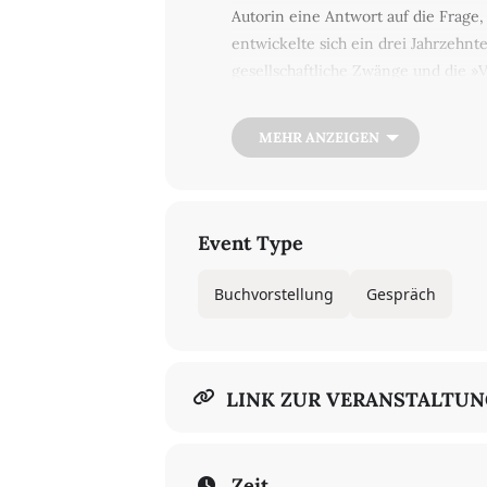
Autorin eine Antwort auf die Frage
entwickelte sich ein drei Jahrzehn
gesellschaftliche Zwänge und die »V
in der Zeitschrift »Sinn und Form« 
Briefwechsel mit Christa Wolf 1971-7
MEHR ANZEIGEN
kostenlosen digitalen Veranstaltun
Event Type
Buchvorstellung
Gespräch
LINK ZUR VERANSTALTU
Zeit