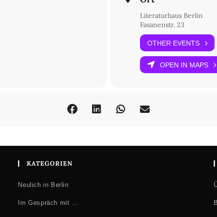
Literaturhaus Berlin
Fasanenstr. 23
OTHER EVENTS
OPEN IN MAPS
KATEGORIEN
Neulich in Berlin
Ü
Im Gespräch mit …
B