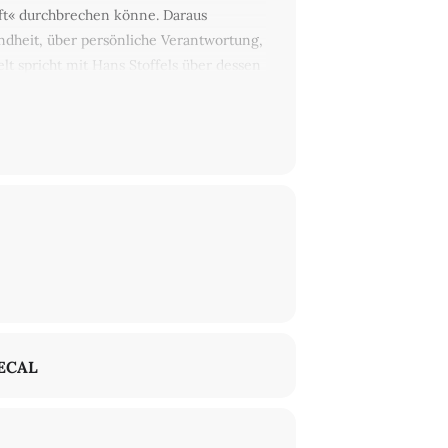
aft« durchbrechen könne. Daraus
ndheit, über persönliche Verantwortung,
lt spricht mit Hans Stoffels über dessen
»Die vielen ungelebten Leben«.
 Bitte unterstützen Sie unsere
ECAL