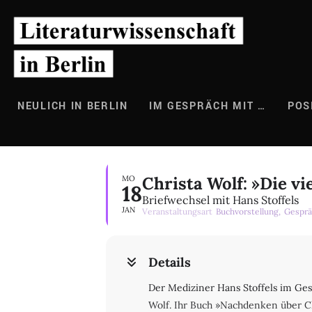
Zum
Inhalt
springen
NEULICH IN BERLIN
IM GESPRÄCH MIT …
POS
Christa Wolf: »Die v
MO
18
Briefwechsel mit Hans Stoffels
JAN
Veranstaltungsart
Buchvorstellung,
Gesprä
Details
Der Mediziner Hans Stoffels im Ges
Wolf. Ihr Buch »Nachdenken über Ch