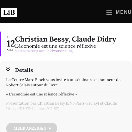
Zum
Inhalt
MENÜ
springen
Christian Bessy, Claude Didry
FR
12
L’économie est une science réflexive
MAI
Veranstaltungsart
Buchvorstellung
Details
Le Centre Marc Bloch vous invite à un séminaire en honneur de
Robert Salais autour du livre
« L’économie est une science réflexive »
Présentation par Christian Bessy (ENS Paris-Saclay) et Claude
Didry (IDHES-Cachan/CNRS)
Commentaires : Antonin Pottier (EHESS/Wiko Berlin) et Helge
Wendt (MPI Histoire des sciences Berlin/Univ Münster)
MEHR ANZEIGEN