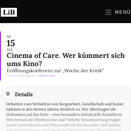
Zum
Inhalt
MENÜ
springen
MI
15
FEB
Cinema of Care. Wer kümmert sich
ums Kino?
Eröffnungskonferenz zur „Woche der Kritik“
Veranstaltungsart
Diskussion
Details
Debatten zum Verhältnis von Sorgearbeit, Gesellschaft und Kunst
nahmen in den letzten Jahren deutlich zu. Wir übertragen die
Diskussion auf das Kino – eine besonders industrielle Kunstform:
Wen brennt die Filmbranche aus? Welche Verantwortung tragen
heute Institutionen und Filmschaffende füreinander, und welche
Arbeitsverhältnisse sind überholt? Was kostet ein „fürsorgliches