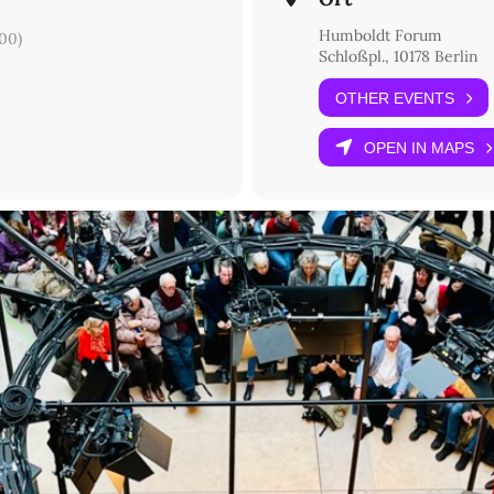
, Essen und Politik zu einer Reflexion über Gastfreundschaft im wei
 verbindet Politik mit dem Persönlichen, ebenso wie ihr Filmessay ü
Humboldt Forum
00)
sgeschlossen
(2020), der online zu sehen ist. Sie ist Mitbegründerin
Schloßpl., 10178 Berlin
chtlingen und MigrantInnen für eine integrativere Gesellschaft arb
stitutional and Human Rights. Sie hat Projekte für verschiedene Inst
OTHER EVENTS
OPEN IN MAPS
ldt Forum© Stiftung Humboldt Forum/ Foto: Stefanie Loos