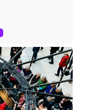
testen Sinne. Ihr jüngstes Buch
Im Wir
ber Erinnerungskultur und
 und Vorstandsmitglied von WIR
eitet. Priya ist außerdem Mitglied des
itutionen konzipiert und kuratiert.