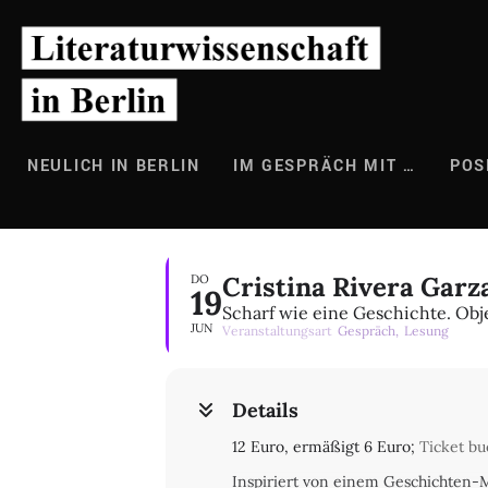
Zum
Inhalt
springen
NEULICH IN BERLIN
IM GESPRÄCH MIT …
POS
Cristina Rivera Garz
DO
19
Scharf wie eine Geschichte. Ob
JUN
Veranstaltungsart
Gespräch,
Lesung
Details
12 Euro, ermäßigt 6 Euro;
Ticket b
Inspiriert von einem Geschichten-Me