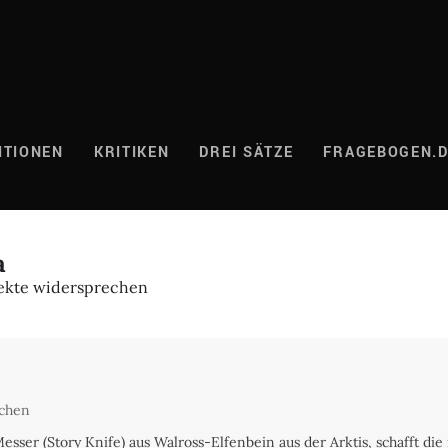
ITIONEN
KRITIKEN
DREI SÄTZE
FRAGEBOGEN.
a
jekte widersprechen
uchen
sser (Story Knife) aus Walross-Elfenbein aus der Arktis, schafft die