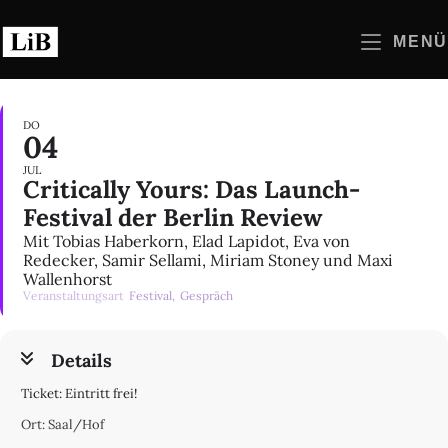
Zum
Inhalt
MENÜ
springen
DO
04
JUL
Critically Yours: Das Launch-
Festival der Berlin Review
Mit Tobias Haberkorn, Elad Lapidot, Eva von
Redecker, Samir Sellami, Miriam Stoney und Maxi
Wallenhorst
Veranstaltungsart
Festival,
Gespräch
Details
Ticket: Eintritt frei!
Ort: Saal/Hof