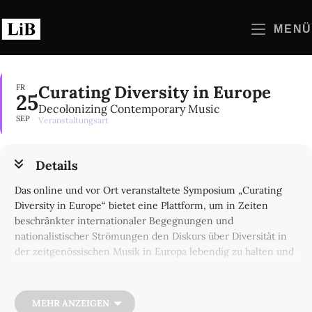
Zum
Inhalt
MENÜ
springen
Curating Diversity in Europe
FR
25
Decolonizing Contemporary Music
SEP
Veranstaltungsart
Details
Das online und vor Ort veranstaltete Symposium „Curating
Diversity in Europe“ bietet eine Plattform, um in Zeiten
beschränkter internationaler Begegnungen und
nationalistischer Strömungen den Diskurs über Diversität in
der zeitgenössischen Musik in Europa lebendig zu halten und
Transformationspotentiale zu entwickeln. Im Fokus stehen
Prozesse und Profile des Kuratierens, die Machtstrukturen
und eurologische Denkmuster kritisch hinterfragen und zur
MEHR ANZEIGEN