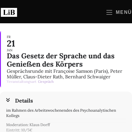
Zum
Inhalt
MENÜ
springen
FR
21
JAN
Das Gesetz der Sprache und das
Genießen des Körpers
Gesprächsrunde mit Françoise Samson (Paris), Peter
Müller, Claus-Dieter Rath, Bernhard Schwaiger
Veranstaltungsart
Gespräch
Details
im Rahmen des Arbeitswochenendes des Psychoanalytischen
Kollegs
Moderation: Klaus Dorff
Eintritt: 10/5€