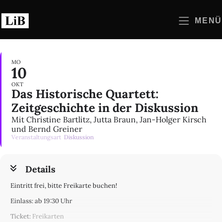
Zum
Inhalt
MENÜ
springen
MO
10
OKT
Das Historische Quartett:
Zeitgeschichte in der Diskussion
Mit Christine Bartlitz, Jutta Braun, Jan-Holger Kirsch
und Bernd Greiner
Veranstaltungsart
Diskussion
Details
Eintritt frei, bitte Freikarte buchen!
Einlass: ab 19:30 Uhr
Ticket:
Freikarten