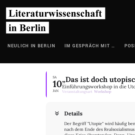
Zum
Inhalt
springen
NEULICH IN BERLIN
IM GESPRÄCH MIT …
POS
„Das ist doch utopisc
SA
10
Einführungsworkshop in die Ut
JAN
Veranstaltungsart
Workshop
Details
Der Begriff "Utopie" wird häufig be
nach dem Ende des Realsozialismus a