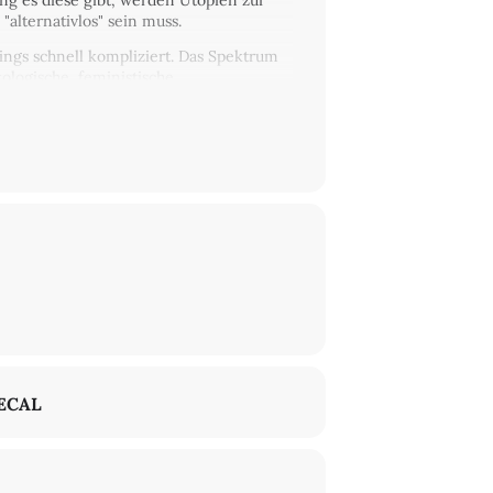
ng es diese gibt, werden Utopien zur
"alternativlos" sein muss.
ings schnell kompliziert. Das Spektrum
ologische, feministische,
 Geschichte und Gegenwart, von
 nicht auch die DDR zumindest ein
opien heutzutage neue
bekannter gemacht und diskutiert werden?
 mit euch diskutieren.
ldungsarbeit tätig. Schwerpunkte seiner
chkeit.
 Utopien der SED-Opposition
ECAL