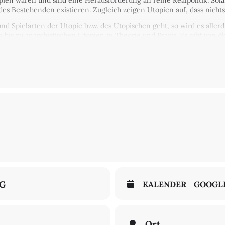
ien waren und sind eine Herausforderung an reine Realpolitik. Sola
des Bestehenden existieren. Zugleich zeigen Utopien auf, dass nichts 
 Spielarten der Utopie bzw. des Utopischen geht, so wird es allerd
 bis zu anarchistischen Utopien in Theorie und Praxis. Es gibt von ök
opische Entwürfe. Es finden sich viele utopische Elemente in realer
r Städtebau bis hin zu alternativen Kommuneexperimenten. Und war
technik und die Entwicklung der KI bieten sich für Utopien und Dyst
und Gefahren ...
leich fehlen sie teilweise. Oder sind sie schon da und müssen nur 
nd viele weitere Fragen wollen wir im Rahmen dieses Utopiesamstags
r Amberger
orie studiert und ist seit vielen Jahren in der politischen (Jugend-)Bi
Kapitalismuskritik und Prävention gruppenbezogener Menschenfeindli
wissenschaftler, er hat 2014 seine Dissertation über öko-marxistische
NG
KALENDER
GOOGL
s Möbius den Sammelband "Auf Utopias Spuren" herausgegeben.
en)
Ort