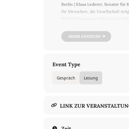
Berlin | Klaus Lederer, Senator für
für Menschen, die Gesellschaft mitge
Wahrnehmungsverschiebungen? Was 
überhaupt? Max Czollek und Jo Fran
Arbeiten, ihrem Gestalten begleitet,
MEHR ANZEIGEN
und gegen das Leiserdrehen. Im Ra
poesie.org/de/literaturwerkstatt-
Event Type
Gespräch
Lesung
LINK ZUR VERANSTALTU
Zeit