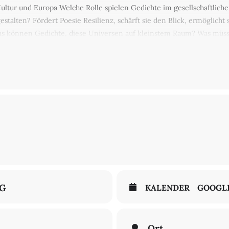
 Kultur und Europa Welche Rolle spielen Gedichte im gesellschaftliche
stalten? Fördert Poesie Resilienz, schärft sie den Blick, ermöglicht
können Gedichte, diese Universen auf kleinstem Raum? Was müssen
k laden FreundInnen und KomplizInnen ein, jeweils ein Gedicht vorz
 das für sie Wehrhaftigkeit bedeutet – ihnen Kraft gibt, sie irritiert,
hmen der Tage der Jüdisch-Muslimischen Leitkultur tdjml.org
Onlin
berlin/veranstaltungen/alle_veranstaltungen/poesie-par-nature-vo
NG
KALENDER
GOOGL
Ort