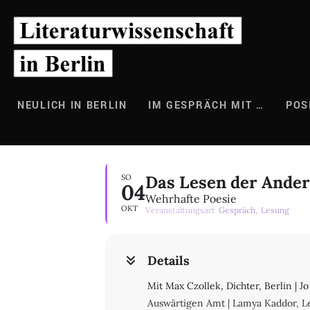
Zum
Inhalt
springen
NEULICH IN BERLIN
IM GESPRÄCH MIT …
POS
Das Lesen der Ander
SO
04
Wehrhafte Poesie
OKT
Veranstaltungsart
Gespräch,
Lesung
Details
Mit Max Czollek, Dichter, Berlin | 
Auswärtigen Amt | Lamya Kaddor, Le