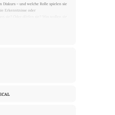
n Diskurs – und welche Rolle spielen sie
 sie Erkenntnisse oder
 sie? Oder dürfen sie? Was wollen sie
ustellen, das sie in ihrem Leben, ihrem
 sie inspiriert, ein Gedicht zum Aufdrehen
e-Veranstaltung
https://www.haus-fuer-
n-natur-aus
ECAL