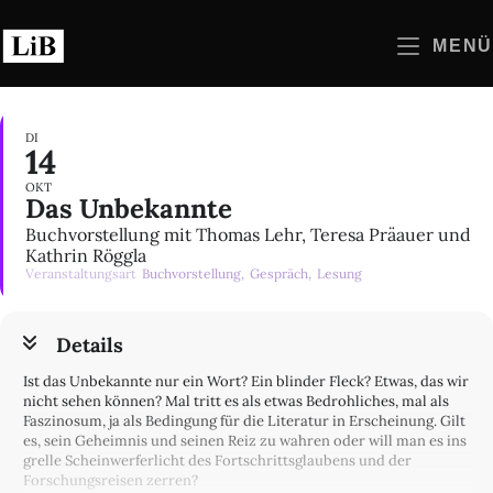
Zum
Inhalt
MENÜ
springen
DI
14
OKT
Das Unbekannte
Buchvorstellung mit Thomas Lehr, Teresa Präauer und
Kathrin Röggla
Veranstaltungsart
Buchvorstellung,
Gespräch,
Lesung
Details
Ist das Unbekannte nur ein Wort? Ein blinder Fleck? Etwas, das wir
nicht sehen können? Mal tritt es als etwas Bedrohliches, mal als
Faszinosum, ja als Bedingung für die Literatur in Erscheinung. Gilt
es, sein Geheimnis und seinen Reiz zu wahren oder will man es ins
grelle Scheinwerferlicht des Fortschrittsglaubens und der
Forschungsreisen zerren?