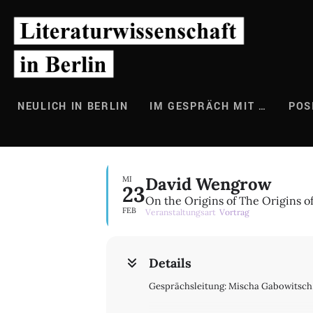
Zum
Inhalt
springen
NEULICH IN BERLIN
IM GESPRÄCH MIT …
POS
David Wengrow
MI
23
On the Origins of The Origins of
FEB
Veranstaltungsart
Vortrag
Details
Gesprächsleitung: Mischa Gabowitsch