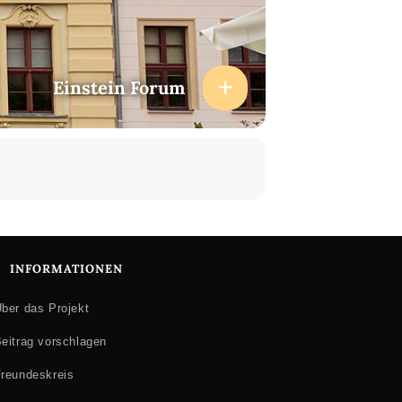
Einstein Forum
INFORMATIONEN
ber das Projekt
eitrag vorschlagen
reundeskreis