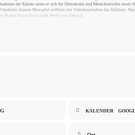
kademie der Künste setzte er sich für Demokratie und Menschenrechte sowie fü
äsidentin Jeanine Meerapfel eröffnen mit Videobotschaften das Jubiläum, Matt
er Pianist Matan Porat spielt Werke von Debussy.
NG
KALENDER
GOOG
Ort