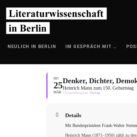
Zum
Inhalt
springen
NEULICH IN BERLIN
IM GESPRÄCH MIT …
POS
DO
Denker, Dichter, Demo
25
Heinrich Mann zum 150. Geburtstag
MÄR
Veranstaltungsart
Vortrag
Details
Mit Bundespräsident Frank-Walter Steinm
Heinrich Mann (1871–1950) zählt zu den 