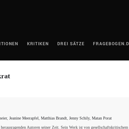
ITIONEN
KRITIKEN
DREI SÄTZE
FRAGEBOGEN.
krat
eier, Jeanine Meerapfel, Matthias Brandt, Jenny Schily, Matan Porat
herausragenden Autoren seiner Zeit. Sein Werk ist von gesellschaftskritische