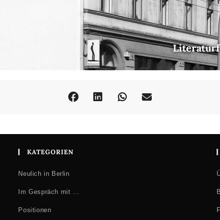
Literatur
KATEGORIEN
Neulich in Berlin
Ü
Im Gespräch mit …
B
Positionen
F