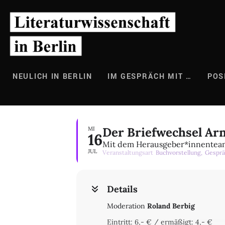
Zum
Inhalt
springen
NEULICH IN BERLIN
IM GESPRÄCH MIT …
POS
Der Briefwechsel Ar
MI
16
Mit dem Herausgeber*innentea
JUL
Veranstaltungsart
Buchvorstellung,
Gesprä
Details
Moderation
Roland Berbig
Eintritt: 6,- € / ermäßigt: 4,- €