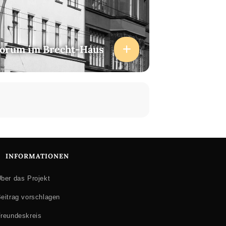
forum im Brecht-Haus
INFORMATIONEN
ber das Projekt
eitrag vorschlagen
reundeskreis