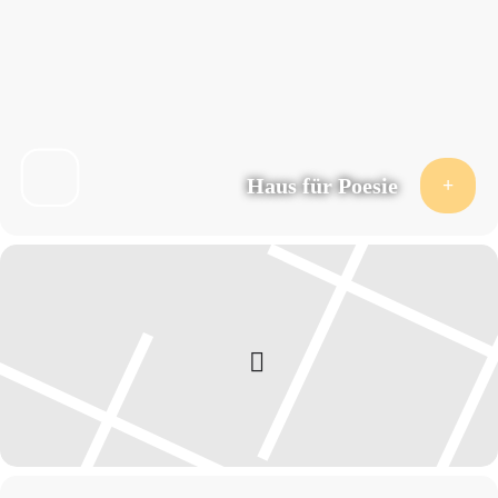
und betont in ihrem Vorwort, dass sich philologische Präzision und
poetische Intensität nicht notwendigerweise ausschließen müssen. Sie
schreibt: „Jede*r Lesende wird eigene Erkenntnisse aus diesem Text
gewinnen, der so konzentriert die Befindlichkeit des Menschen in der Welt
beleuchtet und uns aus so großer zeitlicher Ferne zeigt, dass auch aus
einem Trümmerfeld ein Schritt in Richtung Hoffnung möglich ist.“ Ihre
Übersetzung hebt an: „Der die Tiefe sah – einst, so erzählte man, gab es
einen, der so genannt wurde. Er blickte bis in die Grundfesten des Landes.“
Haus für Poesie
Moderation
Asmus Trautsch
Die Veranstaltung wird englisch-deutsch gedolmetscht.
Mit freundlicher Unterstützung von ECHOO Konferenzdolmetschen
Eintritt:8/5 €
→ Tickets buchen