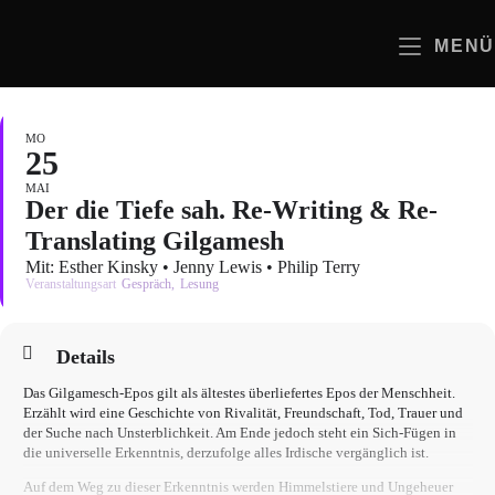
Zum
Inhalt
MENÜ
springen
MO
25
MAI
Der die Tiefe sah. Re-Writing & Re-
Translating Gilgamesh
Mit: Esther Kinsky • Jenny Lewis • Philip Terry
Veranstaltungsart
Gespräch,
Lesung
Details
Das Gilgamesch-Epos gilt als ältestes überliefertes Epos der Menschheit.
Erzählt wird eine Geschichte von Rivalität, Freundschaft, Tod, Trauer und
der Suche nach Unsterblichkeit. Am Ende jedoch steht ein Sich-Fügen in
die universelle Erkenntnis, derzufolge alles Irdische vergänglich ist.
Auf dem Weg zu dieser Erkenntnis werden Himmelstiere und Ungeheuer