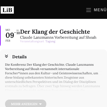
Zum
Inhalt
MENÜ
springen
Der Klang der Geschichte
MO
DI
09
10
Claude Lanzmanns Vorbereitung auf Shoah
FEB
Veranstaltungsart
Tagung
Details
Die Konferenz Der Klang der Geschichte. Claude Lanzmanns
Vorbereitung auf Shoah versammelt internationale
Forscher*innen aus den Kultur- und Geisteswissenschaften, um
diese bislang unbekannten historischen Zeugnisse aus
unterschiedlichen Perspektiven und im Dialog der Disziplinen
erstmals zu befragen. Über zwei Tage hinweg werden Lanzmanns
Filmprojekt, die nicht gefilmten Protagonist*innen, die
Recherchen zu Polen und Litauen, die Überschneidungen und
Abgrenzungen von Film und Tonaufnahmen sowie die Gespräche
mit den NS-Tätern thematisiert.
MEHR ANZEIGEN