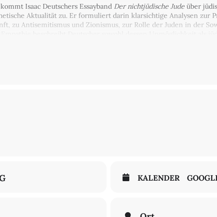
, kommt Isaac Deutschers Essayband
Der nichtjüdische Jude
über jüdis
tische Aktualität zu. Er formuliert darin klarsichtige Analysen zur 
nft, zu Antisemitismus und Zionismus, zur Rolle der Juden in der S
r Empathie beschreibt Deutscher sowohl dessen Unmöglichkeit als jüd
denhass. In einem Schtetl als Spross einer orthodoxen Familie aufge
e untergegangene ostjüdische Welt, deren Grenzen der nichtjüdische 
eres universalistisches Engagement bleiben sollte: »Ich bin Jude kra
estgalizien, war vor dem Zweiten Weltkrieg in der polnischen Arbei
em Krieg zu einem der wichtigsten linken Intellektuellen englisc
und Stalin sowie durch seine politischen Interventionen. 1967 starb e
saysammlung
Der nichtjüdische Jude
(Wagenbach, 2023) diskutieren
E
chariah
(Braunschweig) über die außerordentliche Relevanz, die die
ann.
NG
KALENDER
GOOGL
Ort