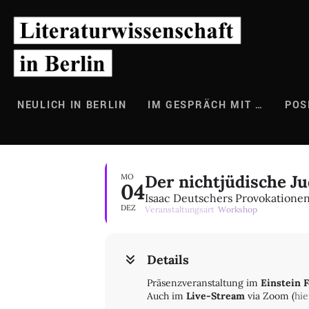
Zum
Inhalt
springen
NEULICH IN BERLIN
IM GESPRÄCH MIT …
POS
Der nichtjüdische J
MO
04
Isaac Deutschers Provokatione
DEZ
Veranstaltungsart
Workshop
Details
Präsenzveranstaltung im
Einstein 
Auch im
Live-Stream
via Zoom (
hie