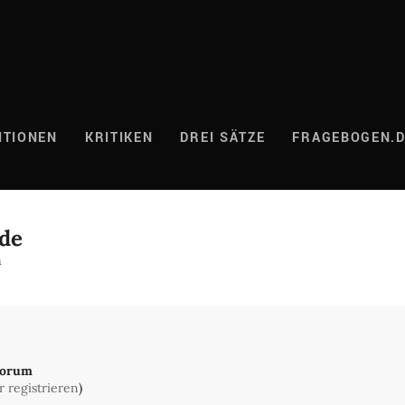
ITIONEN
KRITIKEN
DREI SÄTZE
FRAGEBOGEN.
ude
n
Forum
r registrieren
)