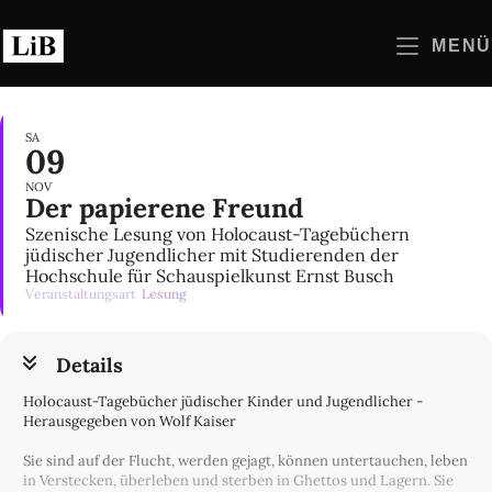
Zum
Inhalt
MENÜ
springen
SA
09
NOV
Der papierene Freund
Szenische Lesung von Holocaust-Tagebüchern
jüdischer Jugendlicher mit Studierenden der
Hochschule für Schauspielkunst Ernst Busch
Veranstaltungsart
Lesung
Details
Holocaust-Tagebücher jüdischer Kinder und Jugendlicher -
Herausgegeben von Wolf Kaiser
Sie sind auf der Flucht, werden gejagt, können untertauchen, leben
in Verstecken, überleben und sterben in Ghettos und Lagern. Sie