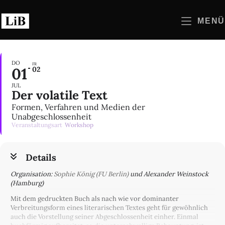
Zum
Inhalt
MENÜ
springen
DO
FR
01
02
JUL
Der volatile Text
Formen, Verfahren und Medien der
Unabgeschlossenheit
Veranstaltungsart
Workshop
Details
Organisation:
Sophie König (FU Berlin)
und Alexander Weinstock
(Hamburg)
Mit dem gedruckten Buch als nach wie vor dominanter
Verbreitungsform eines literarischen Textes geht für gewöhnlich
auch die Vorstellung seiner Abgeschlossenheit einher. Einmal