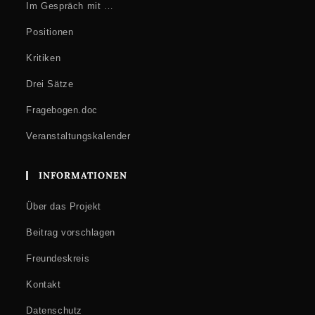
Abschlussdiskussion
Im Gespräch mit …
Weitere Informationen
Positionen
Die virtuelle Veranstaltung ist öffentlich. Um Anmeldung wird
Kritiken
gebeten
bei
sophie.koenig@fu-berlin.de
und
alexander.weinstock@uni-
Drei Sätze
hamburg.de
.
Fragebogen.doc
Veranstaltungskalender
INFORMATIONEN
Über das Projekt
Beitrag vorschlagen
Freundeskreis
Kontakt
Datenschutz