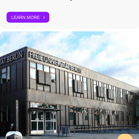
16.50-17.30 Uhr
Marie Millutat
(Berlin):
LEARN MORE
Modulare Überarbeitungsstrategien bei Walter Benjamin
Ab 17.30 Uhr – Virtueller Ausklang
Freitag, 2. Juli
10.00-10.40 Uhr
Julia Nantke
(Hamburg):
Konzeptuell dynamisch und konstitutiv unabgeschlossen:
Ebenen der Volatilität in Kempowskis Ortslinien-Projekt und die
(Un-)Möglichkeiten einer Edition
10.40-11.20 Uhr
Sophie König
(Berlin):
Zwischen Text und Graphismus: Materialanordnungen in
Triptychonform bei Claude Simon
– PAUSE
– 11.20-11.40 Uhr
11.40-12.20 Uhr
Lena Hintze
(Berlin):