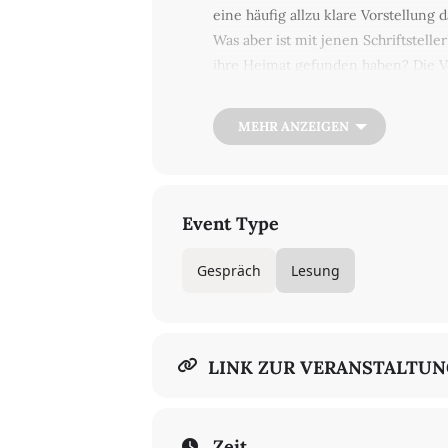
eine häufig allzu klare Vorstellun
Was aber ist mit jenen Schriftstell
ihre Heimat gefunden haben? Die Ver
Sicht die klassische Ost-West- Unte
Alltag geworden. Das scheinbar Fr
MEHR ANZEIGEN
diskutieren die in Leipzig lebende 
Burgstädt, Sachsen) und die im ehe
Stiftung Preußische Seehandlung
Event Type
Gespräch
Lesung
LINK ZUR VERANSTALTU
Zeit