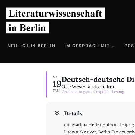
Zum
Inhalt
springen
NEULICH IN BERLIN
IM GESPRÄCH MIT …
POS
Deutsch-deutsche Di
MI
19
Ost-West-Landschaften
FEB
Veranstaltungsart
Gespräch,
Lesung
Details
mit Martina Hefter Autorin, Leipzig
Literaturkritiker, Berlin Die deuts