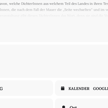
g davon, welche DichterInnen aus welchem Teil des Landes in ihren T
erInnen, die nach dem Fall der Mauer die „Seite wechselten“ und im 
anstaltung gibt diesen DichterInnen das Wort, denn sie sind die Vor
rscheidung überflüssig machen wird. Für sie ist das Leben im jeweil
emde wird durch unterschiedliche Strategien der poetischen Anverw
Martina Hefter (geboren 1965 in Pfronten, Allgäu), die in Duisburg l
maligen Ost-Berlin lebende Marion Poschmann (geboren 1969 in Esse
NG
KALENDER
GOOGL
Ort