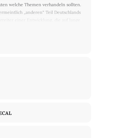
exten welche Themen verhandeln sollten.
vermeintlich „anderen“ Teil Deutschlands
reiter einer Entwicklung, die auf lange
s „anderen“ Teil des Landes längst zum
andlung zum Eigenen. Auf der Bühne
ebende Barbara Köhler (geboren 1959 in
n). Mit freundlicher Unterstützung der
ECAL