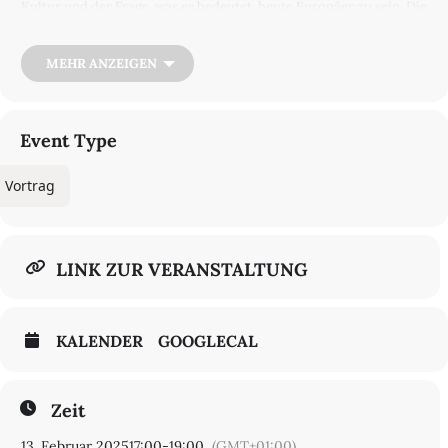
Kultur und der Frage, was es bedeutet, heute Europäer zu sein. Die
Politisierung des Schweinefleischs offenbart die enge Verflechtung
von Kultur, Ethnizität und Religion.
MEHR ANZEIGEN
Moderation: Fabian Weber (Institut für die Geschichte der
deutschen Juden, Hamburg)
Zoom-Link:
https://us02web.zoom.us/j/86487983240
Event Type
Vortrag
LINK ZUR VERANSTALTUNG
KALENDER
GOOGLECAL
Zeit
13. Februar 2025
17:00
-
19:00
(GMT+01:00)