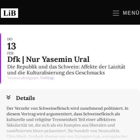
Zum
Inhalt
MENÜ
springen
DO
13
FEB
Dfk | Nur Yasemin Ural
Die Republik und das Schwein: Affekte der Laizität
und die Kulturalisierung des Geschmacks
Veranstaltungsart
Vortrag
Details
Der Verzehr von Schweinefleisch wird zunehmend politisiert. In
diesem Vortrag wird argumentiert, dass Schweinefleisch als
kulturelle und religiöse Trenneinheit Teil einer affektiven
Säkularität ist, die sich als ein Komplex aus liberalen und
rassifizierten Ideen präsentiert. Sie handelt von Neutralität,
Gleichheit, Freiheit ebenso wie von Europäertum, europäischer