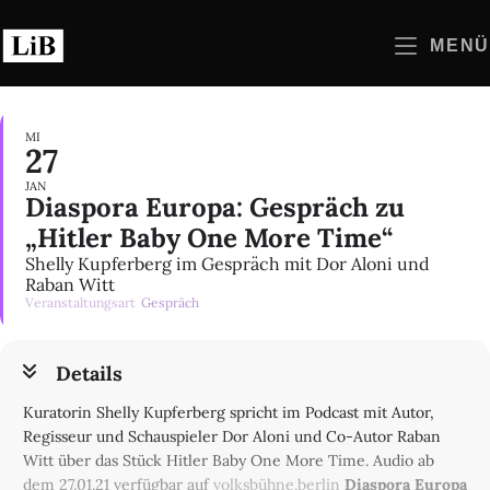
Zum
Inhalt
MENÜ
springen
MI
27
JAN
Diaspora Europa: Gespräch zu
„Hitler Baby One More Time“
Shelly Kupferberg im Gespräch mit Dor Aloni und
Raban Witt
Veranstaltungsart
Gespräch
Details
Kuratorin Shelly Kupferberg spricht im Podcast mit Autor,
Regisseur und Schauspieler Dor Aloni und Co-Autor Raban
Witt über das Stück Hitler Baby One More Time. Audio ab
dem 27.01.21 verfügbar auf
volksbühne.berlin
Diaspora Europa