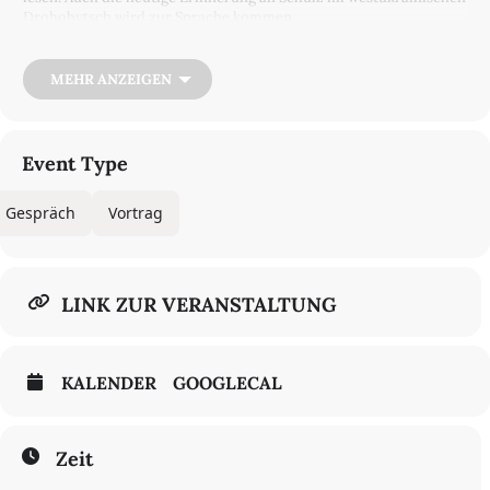
Drohobytsch wird zur Sprache kommen.
Vortrag und Lesung mit
Lothar Quinkenstein,
im Anschluss findet
ein Gespräch mit
Karolina Golimowska
(Polnisches Institut Berlin)
MEHR ANZEIGEN
und
Lothar Quinkenstein
statt.
In Kooperation mit dem
Polnischen Institut Berlin
.
Event Type
Gespräch
Vortrag
LINK ZUR VERANSTALTUNG
KALENDER
GOOGLECAL
Zeit