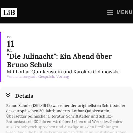
Zum
Inhalt
MENÜ
springen
FR
11
JUL
"Die Julinacht": Ein Abend über
Bruno Schulz
Mit Lothar Quinkenstein und Karolina Golimowska
Veranstaltungsart
Gespräch,
Vortrag
Details
Bruno Schulz (1892-1942) war einer der originellsten Schriftsteller
des europäischen 20. Jahrhunderts. Lothar Quinkenstein,
Übersetzer polnischer Literatur, Schriftsteller und Schulz-
Enthusiast seit 30 Jahren, wird über Leben und Werk des Genies
aus Drohobytsch sprechen und Auszüge aus den Erzählungen
lesen. Auch die heutige Erinnerung an Schulz im westukrainischen