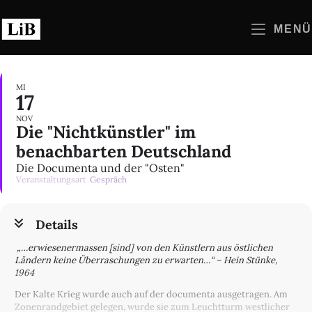
Zum
Inhalt
MENÜ
springen
MI
17
NOV
Die "Nichtkünstler" im
benachbarten Deutschland
Die Documenta und der "Osten"
Veranstaltungsart
Gespräch
Details
„…erwiesenermassen [sind] von den Künstlern aus östlichen
Ländern keine Überraschungen zu erwarten…“ – Hein Stünke,
1964
Der Kalte Krieg wurde auch auf der documenta ausgetragen. Am
Zonenrandgebiet gelegen, wurde sie zum Leuchtturm westlicher