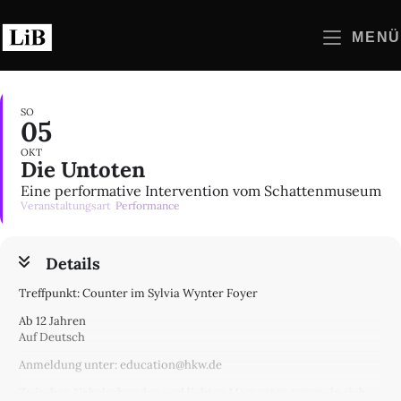
Zum
Inhalt
MENÜ
springen
SO
05
OKT
Die Untoten
Eine performative Intervention vom Schattenmuseum
Veranstaltungsart
Performance
Details
Treffpunkt: Counter im Sylvia Wynter Foyer
Ab 12 Jahren
Auf Deutsch
Anmeldung unter: education@hkw.de
Zwischen Nebelschwaden und lichten Momenten tummeln sich