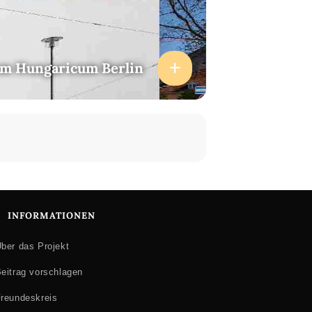
um Hungaricum Berlin
INFORMATIONEN
ber das Projekt
eitrag vorschlagen
reundeskreis