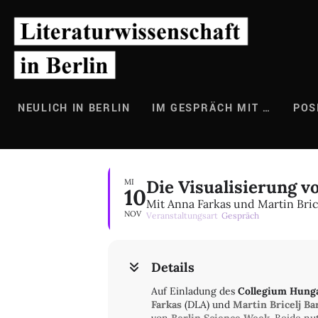
Zum
Inhalt
springen
NEULICH IN BERLIN
IM GESPRÄCH MIT …
POS
Die Visualisierung v
MI
10
Mit Anna Farkas und Martin Bric
NOV
Veranstaltungsart
Gespräch
Details
Auf Einladung des
Collegium Hung
Farkas
(DLA) und
Martin Bricelj Ba