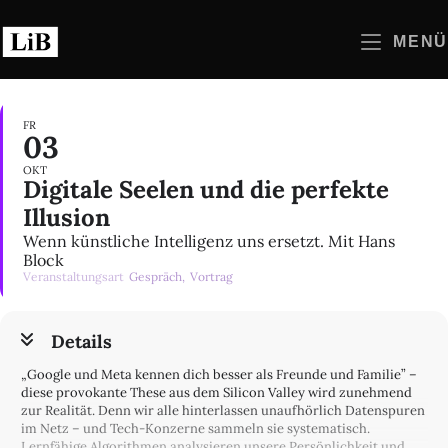
Zum
Inhalt
MENÜ
springen
FR
03
OKT
Digitale Seelen und die perfekte
Illusion
Wenn künstliche Intelligenz uns ersetzt. Mit Hans
Block
Veranstaltungsart
Gespräch,
Vortrag
Details
„Google und Meta kennen dich besser als Freunde und Familie” –
diese provokante These aus dem Silicon Valley wird zunehmend
zur Realität. Denn wir alle hinterlassen unaufhörlich Datenspuren
im Netz – und Tech-Konzerne sammeln sie systematisch.
Lernfähige Algorithmen analysieren unsere Persönlichkeit und