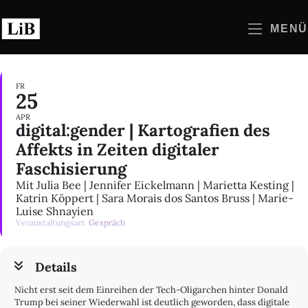
Zum
Inhalt
MENÜ
springen
FR
25
APR
digital:gender | Kartografien des
Affekts in Zeiten digitaler
Faschisierung
Mit Julia Bee | Jennifer Eickelmann | Marietta Kesting |
Katrin Köppert | Sara Morais dos Santos Bruss | Marie-
Luise Shnayien
Veranstaltungsart
Gespräch
Details
Nicht erst seit dem Einreihen der Tech-Oligarchen hinter Donald
Trump bei seiner Wiederwahl ist deutlich geworden, dass digitale