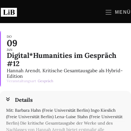
Zum
Inhalt
MENÜ
springen
DO
09
JAN
Digital*Humanities im Gespräch
#12
Hannah Arendt. Kritische Gesamtausgabe als Hybrid-
Edition
Veranstaltungsart
Gespräch
Details
Mit: Barbara Hahn (Freie Universität Berlin) Ingo Kieslich
(Freie Universität Berlin) Lena-Luise Stahn (Freie Universität
Berlin) Die kritische Gesamtausgabe der Werke und des
Nachlasses von Hannah Arendt bietet erstmalig alle