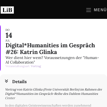
Zum
Inhalt
MENÜ
springen
DO
14
JUL
Digital*Humanities im Gespräch
#26: Katrin Glinka
Wer dient hier wem? Voraussetzungen der "Human-
AI Collaboration"
Veranstaltungsart
Vortrag
Details
Vortrag von Katrin Glinka (Freie Universität Berlin) im Rahmen der
Digital*Humanities im Gespräch-Reihe des Dahlem Humanities
Center
In den digitalen Geisteswissenschaften werden zunehmend