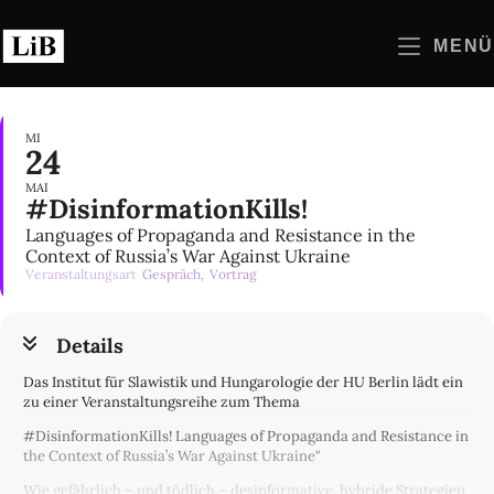
Zum
Inhalt
MENÜ
springen
MI
24
MAI
#DisinformationKills!
Languages of Propaganda and Resistance in the
Context of Russia’s War Against Ukraine
Veranstaltungsart
Gespräch,
Vortrag
Details
Das Institut für Slawistik und Hungarologie der HU Berlin lädt ein
zu einer Veranstaltungsreihe zum Thema
#DisinformationKills! Languages of Propaganda and Resistance in
the Context of Russia’s War Against Ukraine"
Wie gefährlich – und tödlich – desinformative, hybride Strategien