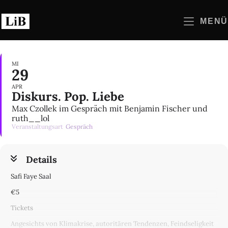
Zum
Inhalt
MENÜ
springen
MI
29
APR
Diskurs. Pop. Liebe
Max Czollek im Gespräch mit Benjamin Fischer und
ruth__lol
Veranstaltungsart
Gespräch
Details
Safi Faye Saal
€5
Tickets
Angesichts von Klimakrise, autoritären Tendenzen, Feindseligkeit